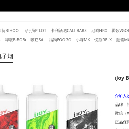
冰荷BIHOO
飞行员PILOT
卡利酒吧CALI BARS
尼威NRX
雾歌VGO
A
哔啵BiBOBi
吸它Siti
福狗FOOGO
小嗨MK
悦刻RELX
魔笛MO
电子烟
iJo
加入
品牌：福
微信（W
正品保