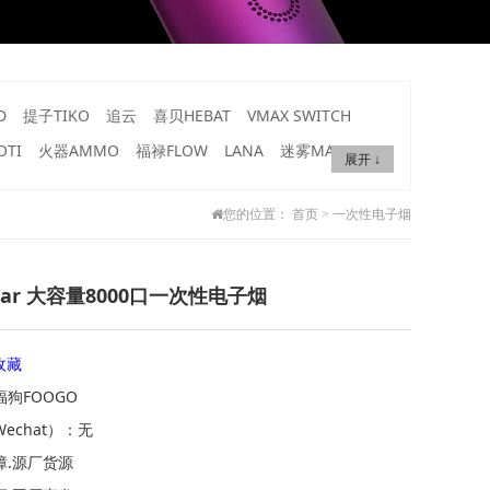
D
提子TIKO
追云
喜贝HEBAT
VMAX SWITCH
TI
火器AMMO
福禄FLOW
LANA
迷雾MAX
FOF
展开 ↓
您的位置：
首页
>
一次性电子烟
y Bar 大容量8000口一次性电子烟
收藏
狗FOOGO
echat）：无
障.源厂货源