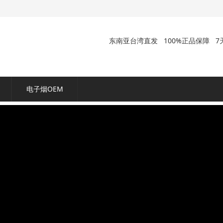
东南亚台湾直发
100%正品保障
7
电子烟OEM