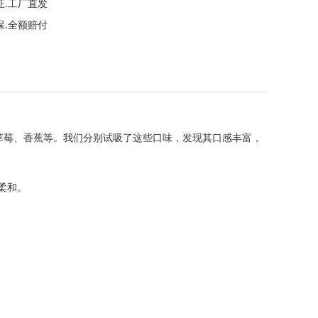
证.工厂直发
保.全额赔付
蓝莓、草莓、香蕉等。我们分别试吸了这些口味，发现其口感丰富，
柔和。