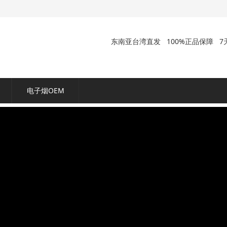
东南亚台湾直发
100%正品保障
7
电子烟OEM