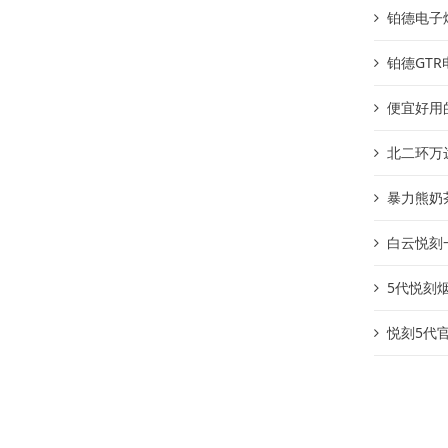
铂德电子
铂德GT
便宜好用
北二环万
暴力熊奶
白云悦刻
5代悦刻
悦刻5代