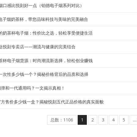
烟口感比悦刻好一点（铂德电子烟系列对比）
R电子烟奶茶杯，带您品味科技与美味的完美融合
的奶茶杯电子烟：性价比之选，轻松享受便捷生活
达悦刻专卖店——潮流与健康的完美结合
茶杯电子烟货源：时尚潮流新选择，轻松创业赚钱
一次性多少钱一个？揭秘价格背后的品质和选择
烟弹和一代通用吗？一文揭示真相！
官方售价多少钱一盒？揭秘悦刻五代正品价格的真实面貌
总数：1106
1
2
3
4
5
..