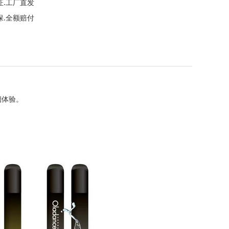
证.工厂直发
保.全额赔付
烟体验。