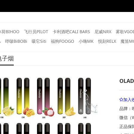
冰荷BIHOO
飞行员PILOT
卡利酒吧CALI BARS
尼威NRX
雾歌VGO
A
哔啵BiBOBi
吸它Siti
福狗FOOGO
小嗨MK
悦刻RELX
魔笛MO
电子烟
OLA
加入
品牌：哩
微信（W
正品保