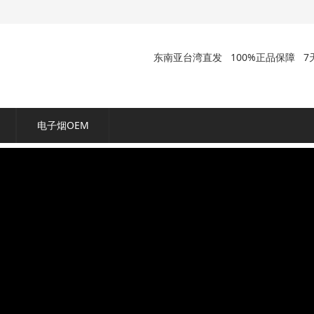
东南亚台湾直发
100%正品保障
7
电子烟OEM