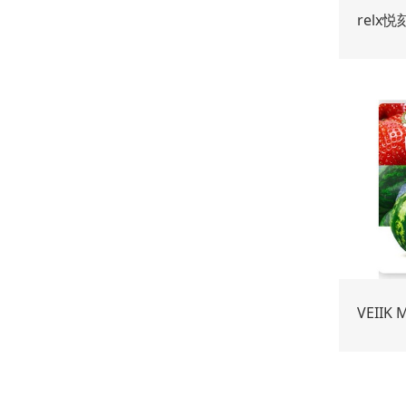
relx
VEIIK 