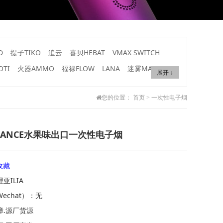
D
提子TIKO
追云
喜贝HEBAT
VMAX SWITCH
TI
火器AMMO
福禄FLOW
LANA
迷雾MAX
FOF
展开 ↓
您的位置：
首页
>
一次性电子烟
DANCE水果味出口一次性电子烟
收藏
亚ILIA
echat）：无
障.源厂货源